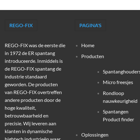
REGO-FIX
PAGINA'S
REGO-FIX was de eerste die
Home
in 1972 de ER spantang
Producten
introduceerde. Inmiddels is
de REGO-FIX spantang de
Spantanghouder
industrie standaard
Micro freesjes
geworden. De producten
van REGO-FIX overtreffen
Rondloop
andere producten door de
nauwkeurigheid
hoge kwaliteit,
Spantangen
betrouwbaarheid en
Product finder
precisie. Wij leveren aan
klanten in dynamische
Oplossingen
hightech industrieën waar