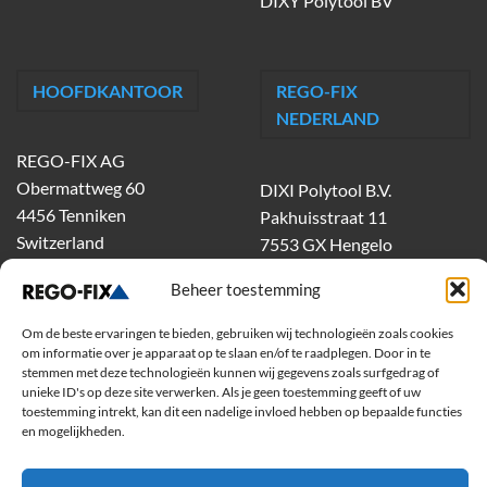
DIXY Polytool BV
HOOFDKANTOOR
REGO-FIX
NEDERLAND
REGO-FIX AG
Obermattweg 60
DIXI Polytool B.V.
4456 Tenniken
Pakhuisstraat 11
Switzerland
7553 GX Hengelo
tel.
074-303 55 00
Beheer toestemming
dixiholland@dixi.com
www.dixipolytool.com
Om de beste ervaringen te bieden, gebruiken wij technologieën zoals cookies
om informatie over je apparaat op te slaan en/of te raadplegen. Door in te
stemmen met deze technologieën kunnen wij gegevens zoals surfgedrag of
Volg ons op Youtube
unieke ID's op deze site verwerken. Als je geen toestemming geeft of uw
toestemming intrekt, kan dit een nadelige invloed hebben op bepaalde functies
Volg ons op Linkedin
en mogelijkheden.