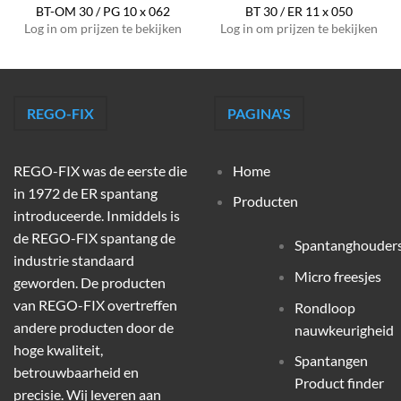
BT-OM 30 / PG 10 x 062
BT 30 / ER 11 x 050
Log in om prijzen te bekijken
Log in om prijzen te bekijken
REGO-FIX
PAGINA'S
REGO-FIX was de eerste die
Home
in 1972 de ER spantang
Producten
introduceerde. Inmiddels is
de REGO-FIX spantang de
Spantanghouder
industrie standaard
Micro freesjes
geworden. De producten
van REGO-FIX overtreffen
Rondloop
andere producten door de
nauwkeurigheid
hoge kwaliteit,
Spantangen
betrouwbaarheid en
Product finder
precisie. Wij leveren aan