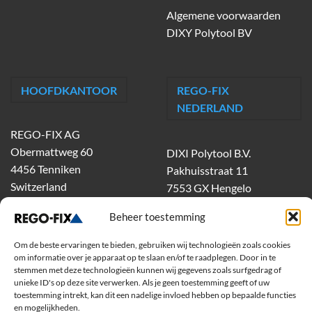
Algemene voorwaarden
DIXY Polytool BV
HOOFDKANTOOR
REGO-FIX
NEDERLAND
REGO-FIX AG
Obermattweg 60
DIXI Polytool B.V.
4456 Tenniken
Pakhuisstraat 11
Switzerland
7553 GX Hengelo
tel.
074-303 55 00
Beheer toestemming
dixiholland@dixi.com
www.dixipolytool.com
Om de beste ervaringen te bieden, gebruiken wij technologieën zoals cookies
om informatie over je apparaat op te slaan en/of te raadplegen. Door in te
stemmen met deze technologieën kunnen wij gegevens zoals surfgedrag of
Volg ons op Youtube
unieke ID's op deze site verwerken. Als je geen toestemming geeft of uw
toestemming intrekt, kan dit een nadelige invloed hebben op bepaalde functies
Volg ons op Linkedin
en mogelijkheden.