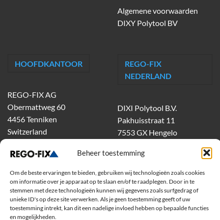
Algemene voorwaarden
DIXY Polytool BV
HOOFDKANTOOR
REGO-FIX
NEDERLAND
REGO-FIX AG
Obermattweg 60
DIXI Polytool B.V.
4456 Tenniken
Pakhuisstraat 11
Switzerland
7553 GX Hengelo
tel.
074-303 55 00
Beheer toestemming
dixiholland@dixi.com
www.dixipolytool.com
Om de beste ervaringen te bieden, gebruiken wij technologieën zoals cookies
om informatie over je apparaat op te slaan en/of te raadplegen. Door in te
stemmen met deze technologieën kunnen wij gegevens zoals surfgedrag of
Volg ons op Youtube
unieke ID's op deze site verwerken. Als je geen toestemming geeft of uw
toestemming intrekt, kan dit een nadelige invloed hebben op bepaalde functies
Volg ons op Linkedin
en mogelijkheden.