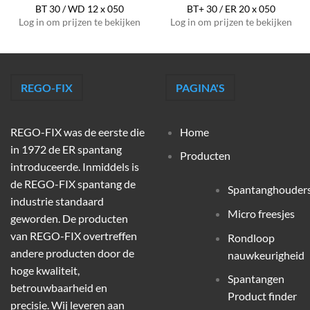
BT 30 / WD 12 x 050
BT+ 30 / ER 20 x 050
Log in om prijzen te bekijken
Log in om prijzen te bekijken
REGO-FIX
PAGINA'S
REGO-FIX was de eerste die
Home
in 1972 de ER spantang
Producten
introduceerde. Inmiddels is
de REGO-FIX spantang de
Spantanghouder
industrie standaard
Micro freesjes
geworden. De producten
van REGO-FIX overtreffen
Rondloop
andere producten door de
nauwkeurigheid
hoge kwaliteit,
Spantangen
betrouwbaarheid en
Product finder
precisie. Wij leveren aan