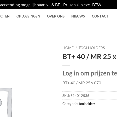
Verzending mogelijk naar NL & BE - Prijzen zijn excl. BTW
Negere
UCTEN
OPLOSSINGEN
OVER ONS
NIEUWS
CONTACT
HOME
/
TOOLHOLDERS
BT+ 40 / MR 25 x
Log in om prijzen t
BT+ 40 / MR 25 x 070
SKU:
514012536
Categorie:
toolholders