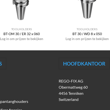
TOOLHOLDERS
TOOLHOLDERS
BT-OM 30 / ER 32 x 060
BT 30 / WD 8 x 050
Log in om prijzen te bekijken
Log in om prijzen te bekijken
S
HOOFDKANTOOR
REGO-FIX AG
Obermattweg 60
4456 Tenniken
Switzerland
Spantanghouders
icro freesjes