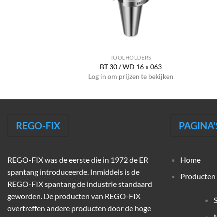
HOLDERS
TOOLHOLDERS
PG 15 x 065
BT 30 / WD 16 x 063
jzen te bekijken
Log in om prijzen te bekijken
REGO-FIX
PAGINA'
REGO-FIX was de eerste die in 1972 de ER
Home
spantang introduceerde. Inmiddels is de
Producten
REGO-FIX spantang de industrie standaard
geworden. De producten van REGO-FIX
overtreffen andere producten door de hoge
M