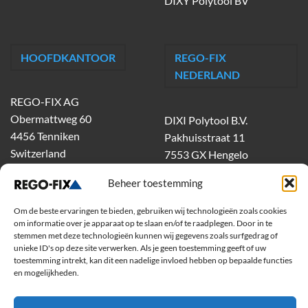
DIXY Polytool BV
HOOFDKANTOOR
REGO-FIX
NEDERLAND
REGO-FIX AG
Obermattweg 60
DIXI Polytool B.V.
4456 Tenniken
Pakhuisstraat 11
Switzerland
7553 GX Hengelo
tel.
074-303 55 00
Beheer toestemming
dixiholland@dixi.com
www.dixipolytool.com
Om de beste ervaringen te bieden, gebruiken wij technologieën zoals cookies
om informatie over je apparaat op te slaan en/of te raadplegen. Door in te
stemmen met deze technologieën kunnen wij gegevens zoals surfgedrag of
Volg ons op Youtube
unieke ID's op deze site verwerken. Als je geen toestemming geeft of uw
toestemming intrekt, kan dit een nadelige invloed hebben op bepaalde functies
Volg ons op Linkedin
en mogelijkheden.