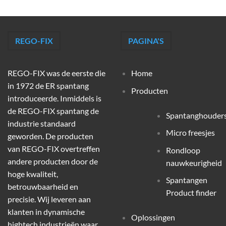
REGO-FIX
PAGINA'S
REGO-FIX was de eerste die
Home
in 1972 de ER spantang
Producten
introduceerde. Inmiddels is
de REGO-FIX spantang de
Spantanghouder
industrie standaard
Micro freesjes
geworden. De producten
van REGO-FIX overtreffen
Rondloop
andere producten door de
nauwkeurigheid
hoge kwaliteit,
Spantangen
betrouwbaarheid en
Product finder
precisie. Wij leveren aan
klanten in dynamische
Oplossingen
hightech industrieën waar