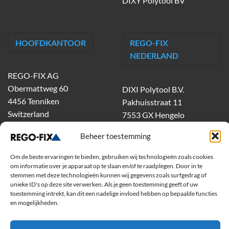
DIXY Polytool BV
HOOFDKANTOOR
REGO-FIX
NEDERLAND
REGO-FIX AG
Obermattweg 60
DIXI Polytool B.V.
4456 Tenniken
Pakhuisstraat 11
Switzerland
7553 GX Hengelo
tel.
074-303 55 00
Beheer toestemming
dixiholland@dixi.com
www.dixipolytool.com
Om de beste ervaringen te bieden, gebruiken wij technologieën zoals cookies
om informatie over je apparaat op te slaan en/of te raadplegen. Door in te
stemmen met deze technologieën kunnen wij gegevens zoals surfgedrag of
Volg ons op Youtube
unieke ID's op deze site verwerken. Als je geen toestemming geeft of uw
toestemming intrekt, kan dit een nadelige invloed hebben op bepaalde functies
Volg ons op Linkedin
en mogelijkheden.