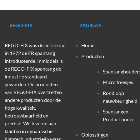
REGO-FIX
PAGINA'S
REGO-FIX was de eerste die
Home
in 1972 de ER spantang
Producten
introduceerde. Inmiddels is
de REGO-FIX spantang de
Spantanghouder
industrie standaard
Micro freesjes
geworden. De producten
van REGO-FIX overtreffen
Rondloop
andere producten door de
nauwkeurigheid
hoge kwaliteit,
Spantangen
betrouwbaarheid en
Product finder
precisie. Wij leveren aan
klanten in dynamische
Oplossingen
hightech industrieën waar