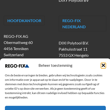
DIXY Polytool BV
HOOFDKANTOOR
REGO-FIX
NEDERLAND
REGO-FIX AG
Obermattweg 60
DIXI Polytool B.V.
4456 Tenniken
Pakhuisstraat 11
Switzerland
7553 GX Hengelo
tel.
074-303 55 00
Beheer toestemming
dixiholland@dixi.com
www.dixipolytool.com
Om de beste ervaringen te bieden, gebruiken wij technologieën zoals cookies
om informatie over je apparaat op te slaan en/of te raadplegen. Door in te
stemmen met deze technologieën kunnen wij gegevens zoals surfgedrag of
Volg ons op Youtube
unieke ID's op deze site verwerken. Als je geen toestemming geeft of uw
toestemming intrekt, kan dit een nadelige invloed hebben op bepaalde functies
Volg ons op Linkedin
en mogelijkheden.