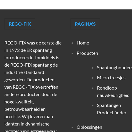
REGO-FIX
PAGINA'S
REGO-FIX was de eerste die
Home
in 1972 de ER spantang
Producten
introduceerde. Inmiddels is
de REGO-FIX spantang de
Spantanghouder
industrie standaard
Micro freesjes
geworden. De producten
van REGO-FIX overtreffen
Rondloop
andere producten door de
nauwkeurigheid
hoge kwaliteit,
Spantangen
betrouwbaarheid en
Product finder
precisie. Wij leveren aan
klanten in dynamische
Oplossingen
hightech industrieën waar