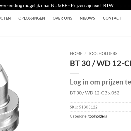
Verzending mogelijk naar NL & BE - Prijzen zijn excl. BTW
Negere
UCTEN
OPLOSSINGEN
OVER ONS
NIEUWS
CONTACT
HOME
/
TOOLHOLDERS
BT 30 / WD 12-C
Log in om prijzen t
BT 30 / WD 12-CB x 052
SKU:
51303122
Categorie:
toolholders