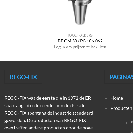
HOLDERS
TOOLHOLDERS
WD 8 x 050
BT-OM 30 / PG 10 x 062
jzen te bekijken
Log in om prijzen te bekijken
REGO-FIX
PAGINA'
REGO-FIX was de eerste die in 1972 de ER
Home
spantang introduceerde. Inmiddels is de
Producten
REGO-FIX spantang de industrie standaard
geworden. De producten van REGO-FIX
overtreffen andere producten door de hoge
M