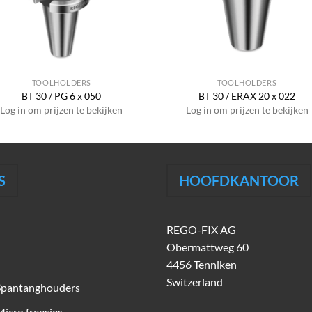
TOOLHOLDERS
TOOLHOLDERS
BT 30 / PG 6 x 050
BT 30 / ERAX 20 x 022
Log in om prijzen te bekijken
Log in om prijzen te bekijken
S
HOOFDKANTOOR
REGO-FIX AG
Obermattweg 60
4456 Tenniken
Switzerland
Spantanghouders
icro freesjes