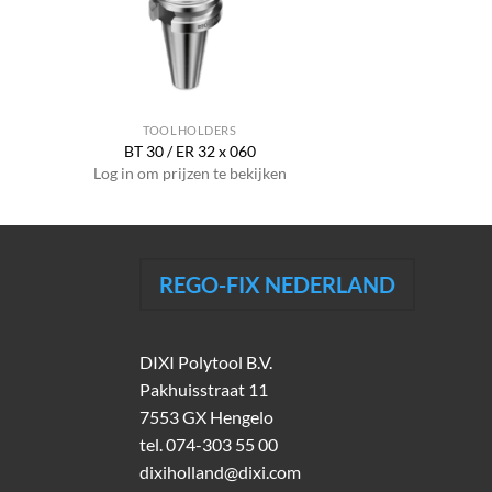
TOOLHOLDERS
BT 30 / ER 32 x 060
Log in om prijzen te bekijken
REGO-FIX NEDERLAND
DIXI Polytool B.V.
Pakhuisstraat 11
7553 GX Hengelo
tel.
074-303 55 00
dixiholland@dixi.com