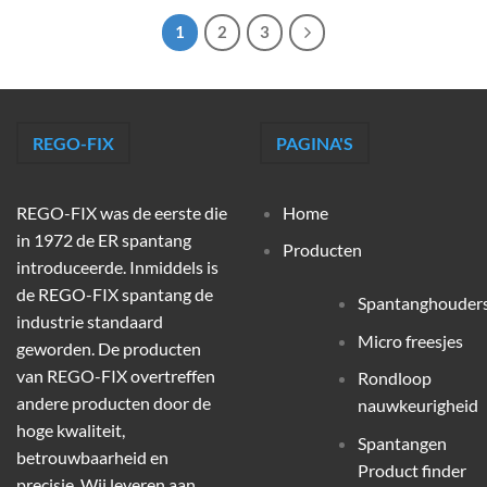
1
2
3
REGO-FIX
PAGINA'S
REGO-FIX was de eerste die
Home
in 1972 de ER spantang
Producten
introduceerde. Inmiddels is
de REGO-FIX spantang de
Spantanghouder
industrie standaard
Micro freesjes
geworden. De producten
van REGO-FIX overtreffen
Rondloop
andere producten door de
nauwkeurigheid
hoge kwaliteit,
Spantangen
betrouwbaarheid en
Product finder
precisie. Wij leveren aan