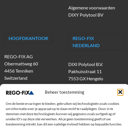
Algemene voorwaarden
DIXY Polytool BV
HOOFDKANTOOR
REGO-FIX
NEDERLAND
REGO-FIX AG
Obermattweg 60
DIXI Polytool B.V.
4456 Tenniken
Pakhuisstraat 11
Switzerland
7553 GX Hengelo
tel.
074-303 55 00
Beheer toestemming
dixiholland@dixi.com
www.dixipolytool.com
Om de beste ervaringen te bieden, gebruiken wij technologieën zoals cookies
om informatie over je apparaat op te slaan en/of te raadplegen. Door in te
Volg ons op Youtube
stemmen met deze technologieën kunnen wij gegevens zoals surfgedrag of
unieke ID's op deze site verwerken. Als je geen toestemming geeft of uw
toestemming intrekt, kan dit een nadelige invloed hebben op bepaalde functies
Volg ons op Linkedin