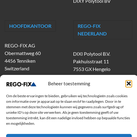
DIXY Polytool BV
HOOFDKANTOOR
REGO-FIX
NEDERLAND
REGO-FIX AG
Obermattweg 60
DIXI Polytool B.V.
4456 Tenniken
Pakhuisstraat 11
Switzerland
7553 GX Hengelo
tel.
074-303 55 00
Beheer toestemming
dixiholland@dixi.com
www.dixipolytool.com
Om de beste ervaringen te bieden, gebruiken wij technologieën zoals cookies
om informatie over je apparaat op te slaan en/of te raadplegen. Door in te
Volg ons op Youtube
stemmen met deze technologieën kunnen wij gegevens zoals surfgedrag of
unieke ID's op deze site verwerken. Als je geen toestemming geeft of uw
toestemming intrekt, kan dit een nadelige invloed hebben op bepaalde functies
Volg ons op Linkedin
en mogelijkheden.