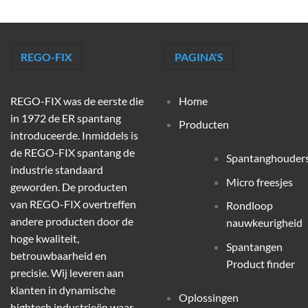
REGO-FIX
PAGINA'S
REGO-FIX was de eerste die
Home
in 1972 de ER spantang
Producten
introduceerde. Inmiddels is
de REGO-FIX spantang de
Spantanghouder
industrie standaard
Micro freesjes
geworden. De producten
van REGO-FIX overtreffen
Rondloop
andere producten door de
nauwkeurigheid
hoge kwaliteit,
Spantangen
betrouwbaarheid en
Product finder
precisie. Wij leveren aan
klanten in dynamische
Oplossingen
hightech industrieën waar