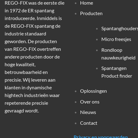
REGO-FIX was de eerste die
Home
in 1972 de ER spantang
Producten
introduceerde. Inmiddels is
de REGO-FIX spantang de
Spantanghouder
industrie standaard
Micro freesjes
geworden. De producten
van REGO-FIX overtreffen
Rondloop
andere producten door de
nauwkeurigheid
hoge kwaliteit,
Spantangen
betrouwbaarheid en
Product finder
precisie. Wij leveren aan
klanten in dynamische
Oplossingen
hightech industrieën waar
Over ons
repeterende precisie
gevraagd wordt.
Nieuws
Contact
Privacy en voorwaarden