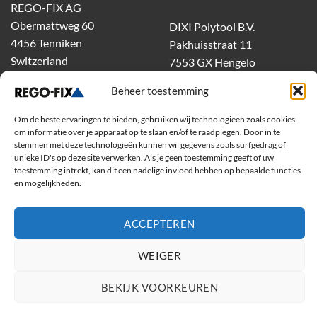
REGO-FIX AG
Obermattweg 60
DIXI Polytool B.V.
4456 Tenniken
Pakhuisstraat 11
Switzerland
7553 GX Hengelo
tel.
074-303 55 00
Beheer toestemming
dixiholland@dixi.com
www.dixipolytool.com
Om de beste ervaringen te bieden, gebruiken wij technologieën zoals cookies
om informatie over je apparaat op te slaan en/of te raadplegen. Door in te
stemmen met deze technologieën kunnen wij gegevens zoals surfgedrag of
Volg ons op Youtube
unieke ID's op deze site verwerken. Als je geen toestemming geeft of uw
toestemming intrekt, kan dit een nadelige invloed hebben op bepaalde functies
Volg ons op Linkedin
en mogelijkheden.
ACCEPTEREN
WEIGER
BEKIJK VOORKEUREN
Copyright 2026 ©
Rego-Fix