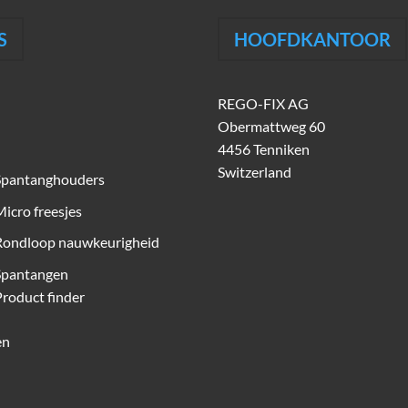
S
HOOFDKANTOOR
REGO-FIX AG
Obermattweg 60
4456 Tenniken
Switzerland
Spantanghouders
icro freesjes
Rondloop nauwkeurigheid
Spantangen
roduct finder
en