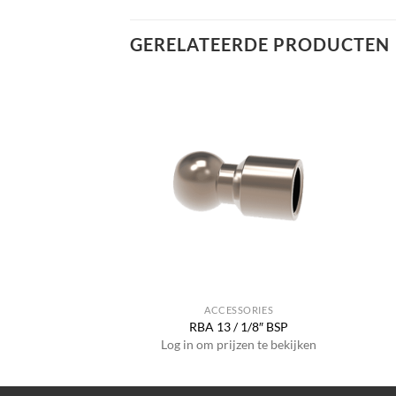
GERELATEERDE PRODUCTEN
SSORIES
ACCESSORIES
DP 20
RBA 13 / 1/8″ BSP
jzen te bekijken
Log in om prijzen te bekijken