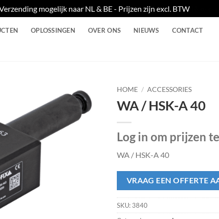
Verzending mogelijk naar NL & BE - Prijzen zijn excl. BTW
Negere
UCTEN
OPLOSSINGEN
OVER ONS
NIEUWS
CONTACT
HOME
/
ACCESSORIES
WA / HSK-A 40
Log in om prijzen t
WA / HSK-A 40
VRAAG EEN OFFERTE A
SKU:
3840