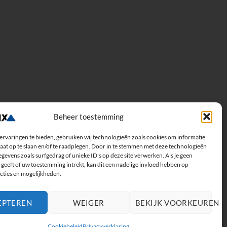
Beheer toestemming
ervaringen te bieden, gebruiken wij technologieën zoals cookies om informatie
aat op te slaan en/of te raadplegen. Door in te stemmen met deze technologieën
gevens zoals surfgedrag of unieke ID's op deze site verwerken. Als je geen
geeft of uw toestemming intrekt, kan dit een nadelige invloed hebben op
cties en mogelijkheden.
EPTEREN
WEIGER
BEKIJK VOORKEUREN
Cookiebeleid
Privacyverklaring