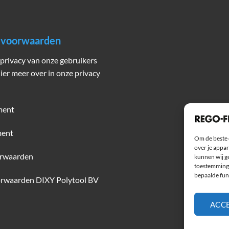
n voorwaarden
privacy van onze gebruikers
hier meer over in onze privacy
ment
ment
Om de beste 
over je appar
rwaarden
kunnen wij ge
toestemming 
bepaalde fun
rwaarden DIXY Polytool BV
ACC