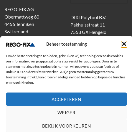
REGO-FIX AG
Obermattweg 60
DIXI Polytool B.V.
4456 Tenniken
Pakhuisstraat 11
Switzerland
7553 GX Hengelo
tel.
074-303 55 00
Beheer toestemming
dixiholland@dixi.com
www.dixipolytool.com
Om de beste ervaringen te bieden, gebruiken wij technologieën zoals cookies
om informatie over je apparaat op te slaan en/of te raadplegen. Door in te
stemmen met deze technologieën kunnen wij gegevens zoals surfgedrag of
Volg ons op Youtube
unieke ID's op deze site verwerken. Als je geen toestemming geeft of uw
toestemming intrekt, kan dit een nadelige invloed hebben op bepaalde functies
Volg ons op Linkedin
en mogelijkheden.
ACCEPTEREN
WEIGER
BEKIJK VOORKEUREN