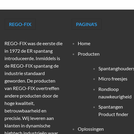
REGO-FIX
PAGINA'S
REGO-FIX was de eerste die
Home
in 1972 de ER spantang
Producten
introduceerde. Inmiddels is
de REGO-FIX spantang de
Spantanghouder
industrie standaard
Micro freesjes
geworden. De producten
van REGO-FIX overtreffen
Rondloop
andere producten door de
nauwkeurigheid
hoge kwaliteit,
Spantangen
betrouwbaarheid en
Product finder
precisie. Wij leveren aan
klanten in dynamische
Oplossingen
hightech industrieën waar