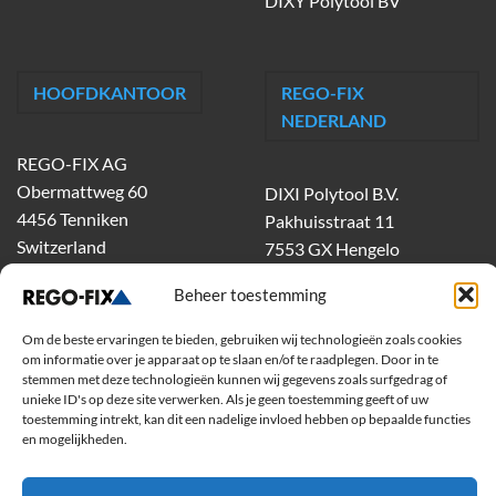
DIXY Polytool BV
HOOFDKANTOOR
REGO-FIX
NEDERLAND
REGO-FIX AG
Obermattweg 60
DIXI Polytool B.V.
4456 Tenniken
Pakhuisstraat 11
Switzerland
7553 GX Hengelo
tel.
074-303 55 00
Beheer toestemming
dixiholland@dixi.com
www.dixipolytool.com
Om de beste ervaringen te bieden, gebruiken wij technologieën zoals cookies
om informatie over je apparaat op te slaan en/of te raadplegen. Door in te
stemmen met deze technologieën kunnen wij gegevens zoals surfgedrag of
Volg ons op Youtube
unieke ID's op deze site verwerken. Als je geen toestemming geeft of uw
toestemming intrekt, kan dit een nadelige invloed hebben op bepaalde functies
Volg ons op Linkedin
en mogelijkheden.