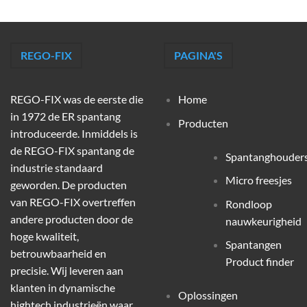
REGO-FIX
PAGINA'S
REGO-FIX was de eerste die
Home
in 1972 de ER spantang
Producten
introduceerde. Inmiddels is
de REGO-FIX spantang de
Spantanghouder
industrie standaard
Micro freesjes
geworden. De producten
van REGO-FIX overtreffen
Rondloop
andere producten door de
nauwkeurigheid
hoge kwaliteit,
Spantangen
betrouwbaarheid en
Product finder
precisie. Wij leveren aan
klanten in dynamische
Oplossingen
hightech industrieën waar