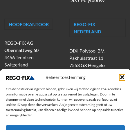
DIXY Polytool BV
HOOFDKANTOOR
REGO-FIX
NEDERLAND
REGO-FIX AG
Obermattweg 60
DIXI Polytool B.V.
4456 Tenniken
Pakhuisstraat 11
Switzerland
7553 GX Hengelo
tel.
074-303 55 00
Beheer toestemming
dixiholland@dixi.com
www.dixipolytool.com
Om de beste ervaringen te bieden, gebruiken wij technologieën zoals cookies
om informatie over je apparaat op te slaan en/of te raadplegen. Door in te
stemmen met deze technologieën kunnen wij gegevens zoals surfgedrag of
Volg ons op Youtube
unieke ID's op deze site verwerken. Als je geen toestemming geeft of uw
toestemming intrekt, kan dit een nadelige invloed hebben op bepaalde functies
Volg ons op Linkedin
en mogelijkheden.