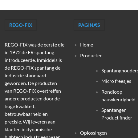
REGO-FIX
PAGINA'S
REGO-FIX was de eerste die
Home
in 1972 de ER spantang
Producten
introduceerde. Inmiddels is
de REGO-FIX spantang de
Spantanghouder
industrie standaard
Micro freesjes
geworden. De producten
van REGO-FIX overtreffen
Rondloop
andere producten door de
nauwkeurigheid
hoge kwaliteit,
Spantangen
betrouwbaarheid en
Product finder
precisie. Wij leveren aan
klanten in dynamische
Oplossingen
hightech industrieën waar