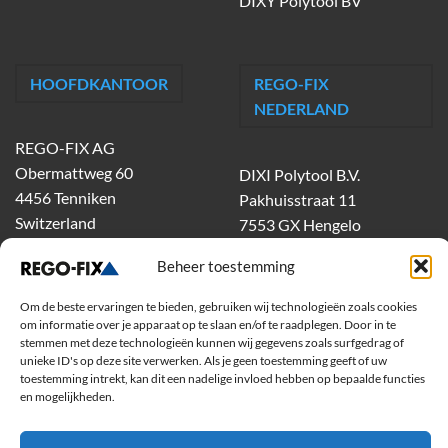
DIXY Polytool BV
HOOFDKANTOOR
REGO-FIX
NEDERLAND
REGO-FIX AG
Obermattweg 60
DIXI Polytool B.V.
4456 Tenniken
Pakhuisstraat 11
Switzerland
7553 GX Hengelo
tel.
074-303 55 00
Beheer toestemming
dixiholland@dixi.com
www.dixipolytool.com
Om de beste ervaringen te bieden, gebruiken wij technologieën zoals cookies
om informatie over je apparaat op te slaan en/of te raadplegen. Door in te
stemmen met deze technologieën kunnen wij gegevens zoals surfgedrag of
Volg ons op Youtube
unieke ID's op deze site verwerken. Als je geen toestemming geeft of uw
toestemming intrekt, kan dit een nadelige invloed hebben op bepaalde functies
Volg ons op Linkedin
en mogelijkheden.