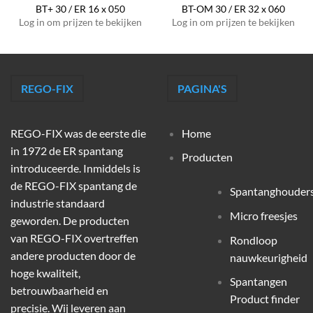
BT+ 30 / ER 16 x 050
BT-OM 30 / ER 32 x 060
Log in om prijzen te bekijken
Log in om prijzen te bekijken
REGO-FIX
PAGINA'S
REGO-FIX was de eerste die
Home
in 1972 de ER spantang
Producten
introduceerde. Inmiddels is
de REGO-FIX spantang de
Spantanghouder
industrie standaard
Micro freesjes
geworden. De producten
van REGO-FIX overtreffen
Rondloop
andere producten door de
nauwkeurigheid
hoge kwaliteit,
Spantangen
betrouwbaarheid en
Product finder
precisie. Wij leveren aan