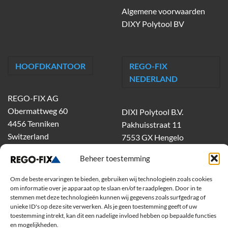
Algemene voorwaarden
DIXY Polytool BV
HOOFDKANTOOR
REGO-FIX
NEDERLAND
REGO-FIX AG
Obermattweg 60
DIXI Polytool B.V.
4456 Tenniken
Pakhuisstraat 11
Switzerland
7553 GX Hengelo
tel.
074-303 55 00
Beheer toestemming
dixiholland@dixi.com
www.dixipolytool.com
Om de beste ervaringen te bieden, gebruiken wij technologieën zoals cookies
om informatie over je apparaat op te slaan en/of te raadplegen. Door in te
stemmen met deze technologieën kunnen wij gegevens zoals surfgedrag of
Volg ons op Youtube
unieke ID's op deze site verwerken. Als je geen toestemming geeft of uw
toestemming intrekt, kan dit een nadelige invloed hebben op bepaalde functies
Volg ons op Linkedin
en mogelijkheden.