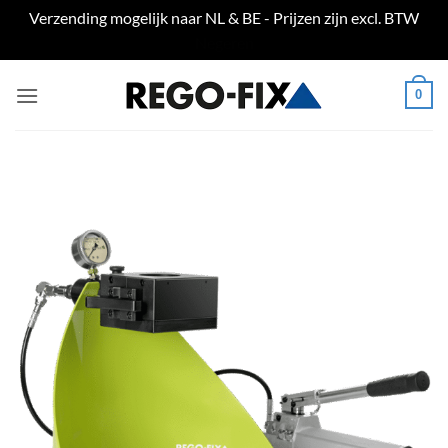
Verzending mogelijk naar NL & BE - Prijzen zijn excl. BTW
Negeren
Ga
0
naar
inhoud