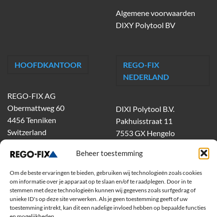
Algemene voorwaarden
DIXY Polytool BV
HOOFDKANTOOR
REGO-FIX
NEDERLAND
REGO-FIX AG
Obermattweg 60
DIXI Polytool B.V.
4456 Tenniken
Pakhuisstraat 11
Switzerland
7553 GX Hengelo
tel.
074-303 55 00
Beheer toestemming
dixiholland@dixi.com
www.dixipolytool.com
Om de beste ervaringen te bieden, gebruiken wij technologieën zoals cookies
om informatie over je apparaat op te slaan en/of te raadplegen. Door in te
stemmen met deze technologieën kunnen wij gegevens zoals surfgedrag of
Volg ons op Youtube
unieke ID's op deze site verwerken. Als je geen toestemming geeft of uw
toestemming intrekt, kan dit een nadelige invloed hebben op bepaalde functies
Volg ons op Linkedin
en mogelijkheden.