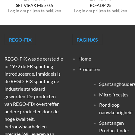
ACCESSORIES
ACCESSORIES
SET VS-AX M5 x 0.5
RC-ADP 25
Log in om prijzen te bekijken
Log in om prijzen te bekijken
REGO-FIX
PAGINA'S
REGO-FIX was de eerste die
Home
in 1972 de ER spantang
Producten
introduceerde. Inmiddels is
de REGO-FIX spantang de
Spantanghouder
industrie standaard
Micro freesjes
geworden. De producten
van REGO-FIX overtreffen
Rondloop
andere producten door de
nauwkeurigheid
hoge kwaliteit,
Spantangen
betrouwbaarheid en
Product finder
precisie. Wij leveren aan