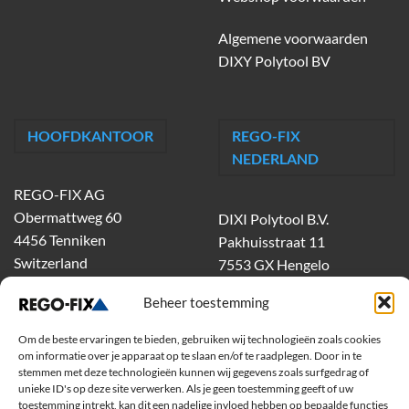
Algemene voorwaarden
DIXY Polytool BV
HOOFDKANTOOR
REGO-FIX
NEDERLAND
REGO-FIX AG
Obermattweg 60
DIXI Polytool B.V.
4456 Tenniken
Pakhuisstraat 11
Switzerland
7553 GX Hengelo
tel.
074-303 55 00
Beheer toestemming
dixiholland@dixi.com
www.dixipolytool.com
Om de beste ervaringen te bieden, gebruiken wij technologieën zoals cookies
om informatie over je apparaat op te slaan en/of te raadplegen. Door in te
stemmen met deze technologieën kunnen wij gegevens zoals surfgedrag of
Volg ons op Youtube
unieke ID's op deze site verwerken. Als je geen toestemming geeft of uw
toestemming intrekt, kan dit een nadelige invloed hebben op bepaalde functies