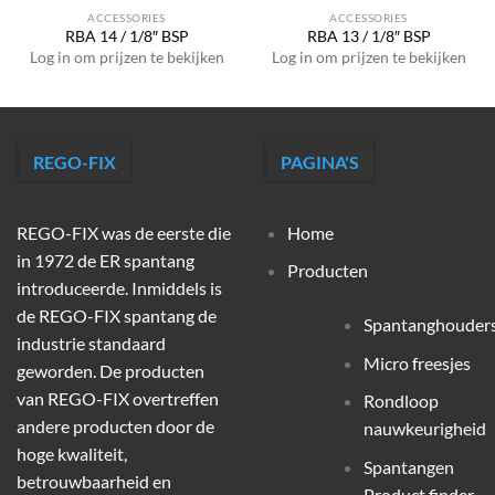
ACCESSORIES
ACCESSORIES
RBA 14 / 1/8″ BSP
RBA 13 / 1/8″ BSP
Log in om prijzen te bekijken
Log in om prijzen te bekijken
REGO-FIX
PAGINA'S
REGO-FIX was de eerste die
Home
in 1972 de ER spantang
Producten
introduceerde. Inmiddels is
de REGO-FIX spantang de
Spantanghouder
industrie standaard
Micro freesjes
geworden. De producten
van REGO-FIX overtreffen
Rondloop
andere producten door de
nauwkeurigheid
hoge kwaliteit,
Spantangen
betrouwbaarheid en
Product finder