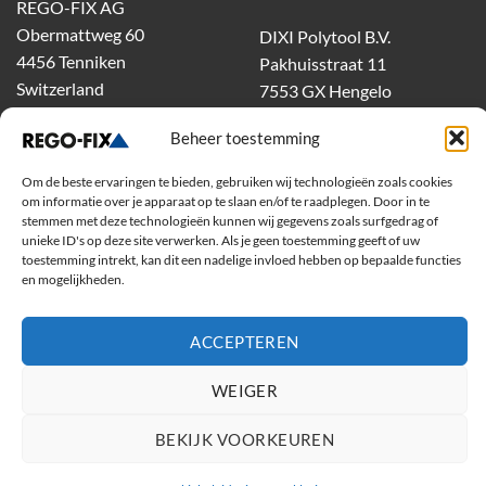
REGO-FIX AG
Obermattweg 60
DIXI Polytool B.V.
4456 Tenniken
Pakhuisstraat 11
Switzerland
7553 GX Hengelo
tel.
074-303 55 00
Beheer toestemming
dixiholland@dixi.com
www.dixipolytool.com
Om de beste ervaringen te bieden, gebruiken wij technologieën zoals cookies
om informatie over je apparaat op te slaan en/of te raadplegen. Door in te
Volg ons op Youtube
stemmen met deze technologieën kunnen wij gegevens zoals surfgedrag of
unieke ID's op deze site verwerken. Als je geen toestemming geeft of uw
toestemming intrekt, kan dit een nadelige invloed hebben op bepaalde functies
Volg ons op Linkedin
en mogelijkheden.
ACCEPTEREN
WEIGER
BEKIJK VOORKEUREN
Copyright 2026 ©
Rego-Fix