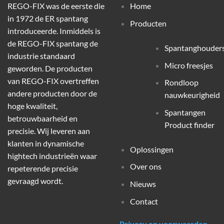
REGO-FIX was de eerste die
Home
in 1972 de ER spantang
Producten
introduceerde. Inmiddels is
de REGO-FIX spantang de
Spantanghouder
industrie standaard
Micro freesjes
geworden. De producten
van REGO-FIX overtreffen
Rondloop
andere producten door de
nauwkeurigheid
hoge kwaliteit,
Spantangen
betrouwbaarheid en
Product finder
precisie. Wij leveren aan
klanten in dynamische
Oplossingen
hightech industrieën waar
Over ons
repeterende precisie
gevraagd wordt.
Nieuws
Contact
Privacy en voorwaarden