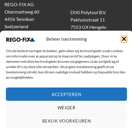
REGO-FIX AG
Obermattweg 60
DIXI Polytool B.V.
4456 Tenniken
Pakhuisstraat 11
Switzerland
7553 GX Hengelo
tel.
074-303 55 00
Beheer toestemming
dixiholland@dixi.com
www.dixipolytool.com
Om de beste ervaringen te bieden, gebruiken wij technologieën zoals cookies
om informatie over je apparaat op te slaan en/of te raadplegen. Door in te
stemmen met deze technologieën kunnen wij gegevens zoals surfgedrag of
Volg ons op Youtube
unieke ID's op deze site verwerken. Als je geen toestemming geeft of uw
toestemming intrekt, kan dit een nadelige invloed hebben op bepaalde functies
Volg ons op Linkedin
en mogelijkheden.
ACCEPTEREN
WEIGER
BEKIJK VOORKEUREN
Copyright 2026 ©
Rego-Fix