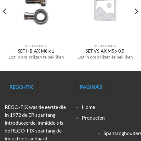
ACCESSORIES
ACCESSORIES
SET HB-AX M8 x 1
SET VS-AX M5 x 0.5
Log in om prijzen te bekijken
Log in om prijzen te bekijken
REGO-FIX
PAGINA'S
REGO-FIX was de eerste die
Home
in 1972 de ER spantang
Producten
introduceerde. Inmiddels is
de REGO-FIX spantang de
Spantanghouder
industrie standaard