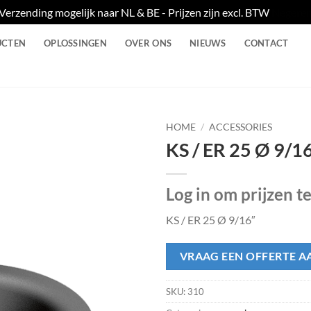
Verzending mogelijk naar NL & BE - Prijzen zijn excl. BTW
Negere
UCTEN
OPLOSSINGEN
OVER ONS
NIEUWS
CONTACT
HOME
/
ACCESSORIES
KS / ER 25 Ø 9/1
Log in om prijzen t
KS / ER 25 Ø 9/16″
VRAAG EEN OFFERTE A
SKU:
310