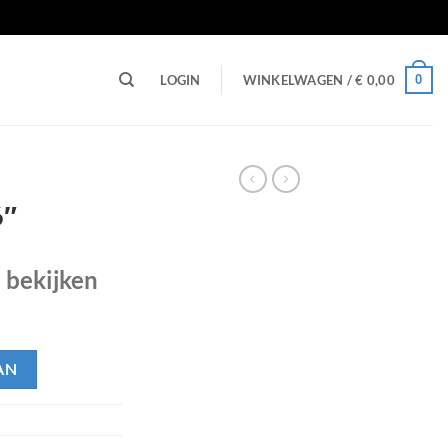
n
0
LOGIN
WINKELWAGEN /
€
0,00
6″
e bekijken
AN