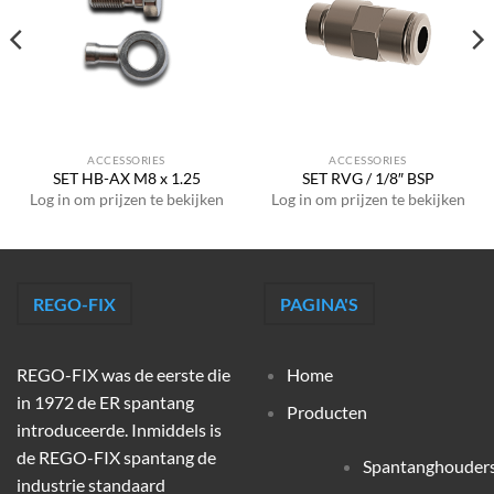
ACCESSORIES
ACCESSORIES
SET HB-AX M8 x 1.25
SET RVG / 1/8″ BSP
Log in om prijzen te bekijken
Log in om prijzen te bekijken
REGO-FIX
PAGINA'S
REGO-FIX was de eerste die
Home
in 1972 de ER spantang
Producten
introduceerde. Inmiddels is
de REGO-FIX spantang de
Spantanghouder
industrie standaard