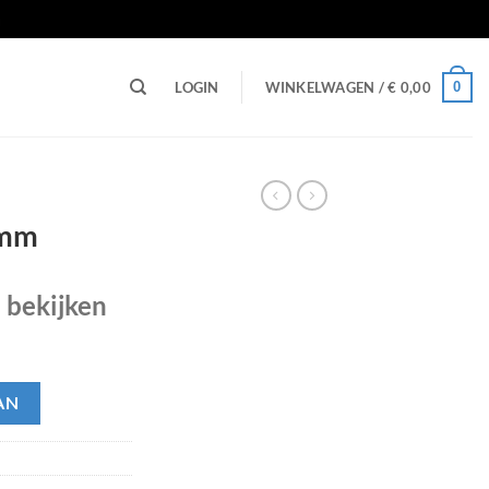
n
0
LOGIN
WINKELWAGEN /
€
0,00
 mm
e bekijken
AN