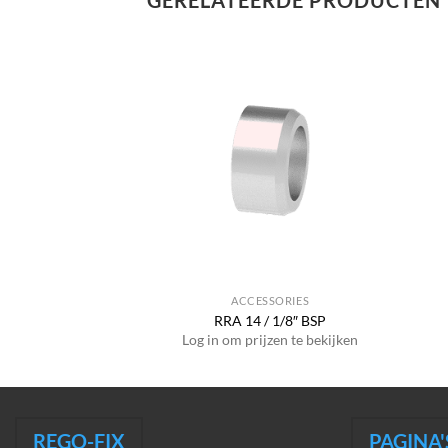
GERELATEERDE PRODUCTEN
SSORIES
ACCESSORIES
AX M6 x 1
RRA 14 / 1/8″ BSP
jzen te bekijken
Log in om prijzen te bekijken
REGO-FIX
PAGINA'