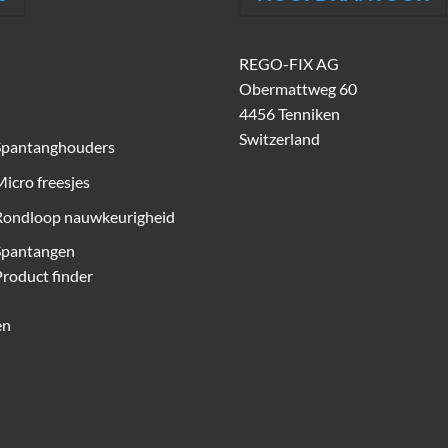
REGO-FIX AG
Obermattweg 60
4456 Tenniken
Switzerland
Spantanghouders
icro freesjes
Rondloop nauwkeurigheid
Spantangen
roduct finder
en