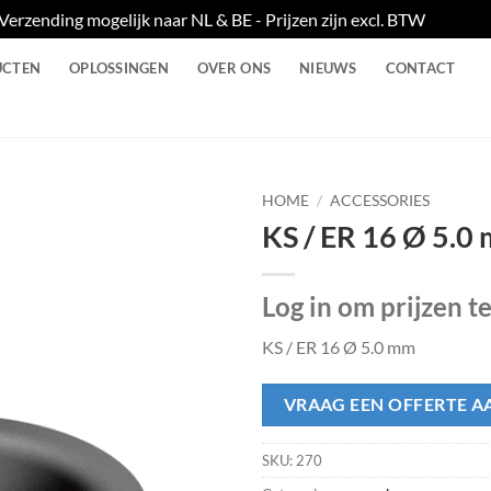
Verzending mogelijk naar NL & BE - Prijzen zijn excl. BTW
Negere
UCTEN
OPLOSSINGEN
OVER ONS
NIEUWS
CONTACT
HOME
/
ACCESSORIES
KS / ER 16 Ø 5.0
Log in om prijzen t
KS / ER 16 Ø 5.0 mm
VRAAG EEN OFFERTE A
SKU:
270