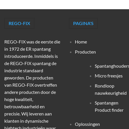
REGO-FIX
PAGINA'S
REGO-FIX was de eerste die
Home
in 1972 de ER spantang
Producten
introduceerde. Inmiddels is
de REGO-FIX spantang de
Spantanghouder
industrie standaard
Micro freesjes
geworden. De producten
van REGO-FIX overtreffen
Rondloop
andere producten door de
nauwkeurigheid
hoge kwaliteit,
Spantangen
betrouwbaarheid en
Product finder
precisie. Wij leveren aan
klanten in dynamische
Oplossingen
hightech industrieën waar