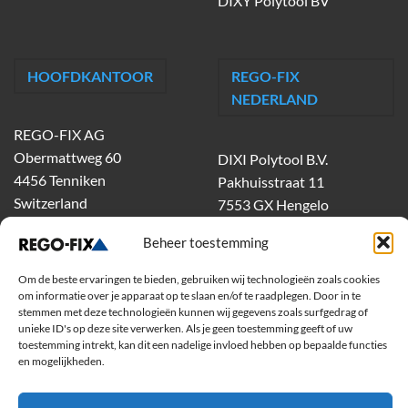
DIXY Polytool BV
HOOFDKANTOOR
REGO-FIX
NEDERLAND
REGO-FIX AG
Obermattweg 60
DIXI Polytool B.V.
4456 Tenniken
Pakhuisstraat 11
Switzerland
7553 GX Hengelo
tel.
074-303 55 00
Beheer toestemming
dixiholland@dixi.com
www.dixipolytool.com
Om de beste ervaringen te bieden, gebruiken wij technologieën zoals cookies
om informatie over je apparaat op te slaan en/of te raadplegen. Door in te
stemmen met deze technologieën kunnen wij gegevens zoals surfgedrag of
Volg ons op Youtube
unieke ID's op deze site verwerken. Als je geen toestemming geeft of uw
toestemming intrekt, kan dit een nadelige invloed hebben op bepaalde functies
Volg ons op Linkedin
en mogelijkheden.