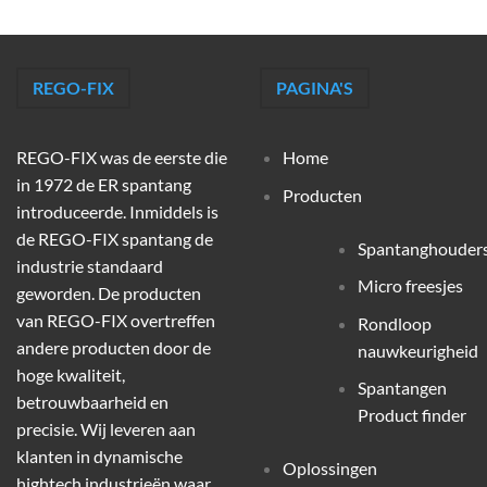
REGO-FIX
PAGINA'S
REGO-FIX was de eerste die
Home
in 1972 de ER spantang
Producten
introduceerde. Inmiddels is
de REGO-FIX spantang de
Spantanghouder
industrie standaard
Micro freesjes
geworden. De producten
van REGO-FIX overtreffen
Rondloop
andere producten door de
nauwkeurigheid
hoge kwaliteit,
Spantangen
betrouwbaarheid en
Product finder
precisie. Wij leveren aan
klanten in dynamische
Oplossingen
hightech industrieën waar