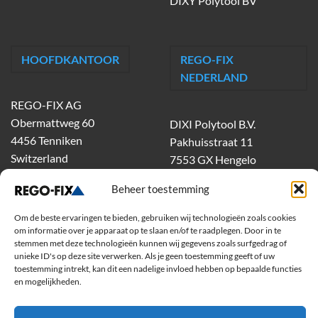
DIXY Polytool BV
HOOFDKANTOOR
REGO-FIX
NEDERLAND
REGO-FIX AG
Obermattweg 60
DIXI Polytool B.V.
4456 Tenniken
Pakhuisstraat 11
Switzerland
7553 GX Hengelo
tel.
074-303 55 00
Beheer toestemming
dixiholland@dixi.com
www.dixipolytool.com
Om de beste ervaringen te bieden, gebruiken wij technologieën zoals cookies
om informatie over je apparaat op te slaan en/of te raadplegen. Door in te
stemmen met deze technologieën kunnen wij gegevens zoals surfgedrag of
Volg ons op Youtube
unieke ID's op deze site verwerken. Als je geen toestemming geeft of uw
toestemming intrekt, kan dit een nadelige invloed hebben op bepaalde functies
Volg ons op Linkedin
en mogelijkheden.