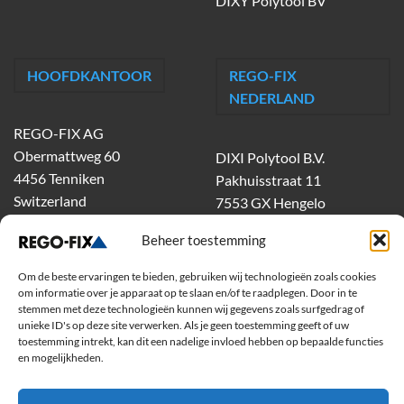
DIXY Polytool BV
HOOFDKANTOOR
REGO-FIX
NEDERLAND
REGO-FIX AG
Obermattweg 60
DIXI Polytool B.V.
4456 Tenniken
Pakhuisstraat 11
Switzerland
7553 GX Hengelo
tel.
074-303 55 00
Beheer toestemming
dixiholland@dixi.com
www.dixipolytool.com
Om de beste ervaringen te bieden, gebruiken wij technologieën zoals cookies
om informatie over je apparaat op te slaan en/of te raadplegen. Door in te
stemmen met deze technologieën kunnen wij gegevens zoals surfgedrag of
Volg ons op Youtube
unieke ID's op deze site verwerken. Als je geen toestemming geeft of uw
toestemming intrekt, kan dit een nadelige invloed hebben op bepaalde functies
Volg ons op Linkedin
en mogelijkheden.