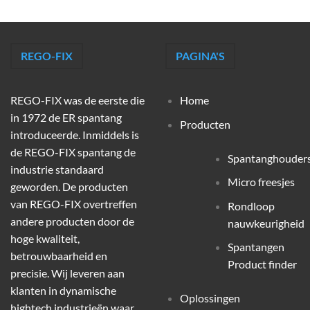
REGO-FIX
PAGINA'S
REGO-FIX was de eerste die
Home
in 1972 de ER spantang
Producten
introduceerde. Inmiddels is
de REGO-FIX spantang de
Spantanghouder
industrie standaard
Micro freesjes
geworden. De producten
van REGO-FIX overtreffen
Rondloop
andere producten door de
nauwkeurigheid
hoge kwaliteit,
Spantangen
betrouwbaarheid en
Product finder
precisie. Wij leveren aan
klanten in dynamische
Oplossingen
hightech industrieën waar