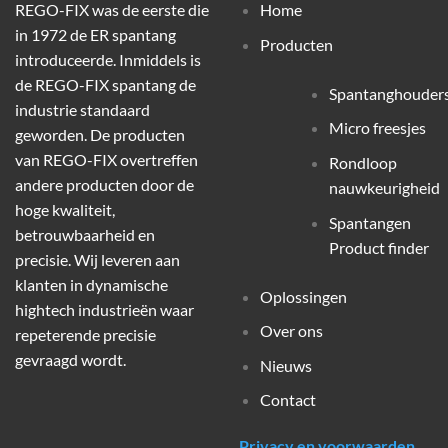
REGO-FIX was de eerste die
Home
in 1972 de ER spantang
Producten
introduceerde. Inmiddels is
de REGO-FIX spantang de
Spantanghouder
industrie standaard
Micro freesjes
geworden. De producten
van REGO-FIX overtreffen
Rondloop
andere producten door de
nauwkeurigheid
hoge kwaliteit,
Spantangen
betrouwbaarheid en
Product finder
precisie. Wij leveren aan
klanten in dynamische
Oplossingen
hightech industrieën waar
Over ons
repeterende precisie
gevraagd wordt.
Nieuws
Contact
Privacy en voorwaarden