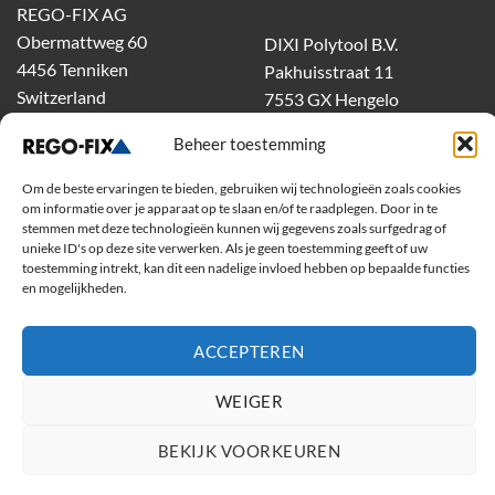
REGO-FIX AG
Obermattweg 60
DIXI Polytool B.V.
4456 Tenniken
Pakhuisstraat 11
Switzerland
7553 GX Hengelo
tel.
074-303 55 00
Beheer toestemming
dixiholland@dixi.com
www.dixipolytool.com
Om de beste ervaringen te bieden, gebruiken wij technologieën zoals cookies
om informatie over je apparaat op te slaan en/of te raadplegen. Door in te
stemmen met deze technologieën kunnen wij gegevens zoals surfgedrag of
Volg ons op Youtube
unieke ID's op deze site verwerken. Als je geen toestemming geeft of uw
toestemming intrekt, kan dit een nadelige invloed hebben op bepaalde functies
Volg ons op Linkedin
en mogelijkheden.
ACCEPTEREN
WEIGER
BEKIJK VOORKEUREN
Copyright 2026 ©
Rego-Fix