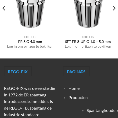
COLLETS
COLLETS
ER 8 Ø 4.0 mm
SET ER 8-UP Ø 1.0 – 5.0 mm
Log in om prijzen te bekijken
Log in om prijzen te bekijken
REGO-FIX
PAGINA'S
REGO-FIX was de eerste die
Home
in 1972 de ER spantang
Producten
introduceerde. Inmiddels is
de REGO-FIX spantang de
Spantanghouder
industrie standaard