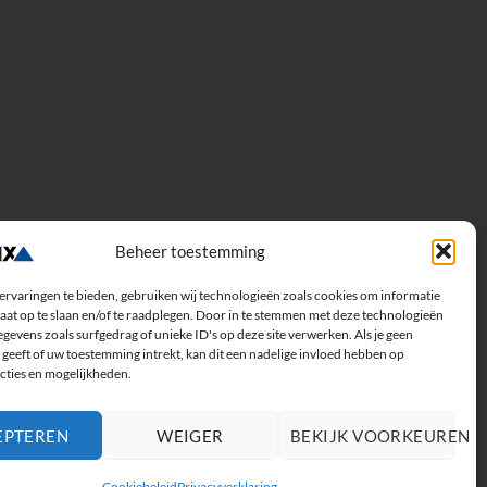
Beheer toestemming
ervaringen te bieden, gebruiken wij technologieën zoals cookies om informatie
aat op te slaan en/of te raadplegen. Door in te stemmen met deze technologieën
gevens zoals surfgedrag of unieke ID's op deze site verwerken. Als je geen
geeft of uw toestemming intrekt, kan dit een nadelige invloed hebben op
cties en mogelijkheden.
EPTEREN
WEIGER
BEKIJK VOORKEUREN
Cookiebeleid
Privacyverklaring