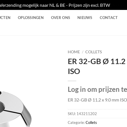
Verzending mogelijk naar NL & BE - Prijzen zijn excl. BTW
Negere
UCTEN
OPLOSSINGEN
OVER ONS
NIEUWS
CONTACT
HOME
/
COLLETS
ER 32-GB Ø 11.2
ISO
Log in om prijzen t
ER 32-GB Ø 11.2 x 9.0 mm IS
SKU:
143211202
Categorie:
Collets