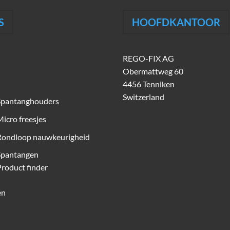
S
HOOFDKANTOOR
REGO-FIX AG
Obermattweg 60
4456 Tenniken
Switzerland
Spantanghouders
icro freesjes
Rondloop nauwkeurigheid
Spantangen
roduct finder
en