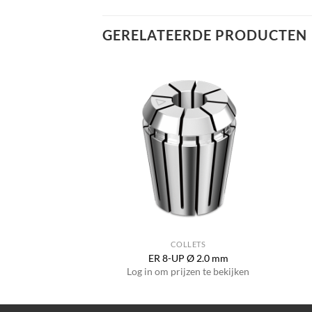
GERELATEERDE PRODUCTEN
LLETS
COLLETS
Ø 1.0 – 5.0 mm
ER 8-UP Ø 2.0 mm
jzen te bekijken
Log in om prijzen te bekijken