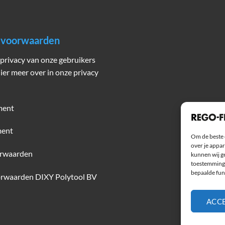
n voorwaarden
privacy van onze gebruikers
hier meer over in onze privacy
ment
ment
Om de beste 
over je appar
rwaarden
kunnen wij ge
toestemming 
bepaalde fun
rwaarden DIXY Polytool BV
ACC