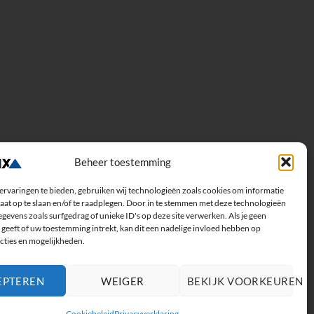
Beheer toestemming
ervaringen te bieden, gebruiken wij technologieën zoals cookies om informatie
aat op te slaan en/of te raadplegen. Door in te stemmen met deze technologieën
gevens zoals surfgedrag of unieke ID's op deze site verwerken. Als je geen
geeft of uw toestemming intrekt, kan dit een nadelige invloed hebben op
cties en mogelijkheden.
EPTEREN
WEIGER
BEKIJK VOORKEUREN
Cookiebeleid
Privacyverklaring