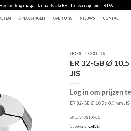
Verzending mogelijk naar NL & BE - Prijzen zijn excl. BTW
Negere
UCTEN
OPLOSSINGEN
OVER ONS
NIEUWS
CONTACT
HOME
/
COLLETS
ER 32-GB Ø 10.5
JIS
Log in om prijzen t
ER 32-GB Ø 10.5 x 8.0 mm JIS
SKU:
143210501
Categorie:
Collets