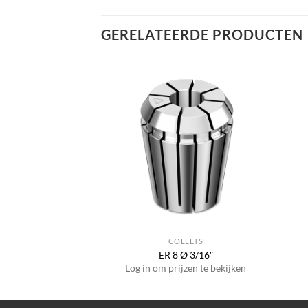
GERELATEERDE PRODUCTEN
LLETS
COLLETS
Ø 4.0 mm
ER 8 Ø 3/16″
jzen te bekijken
Log in om prijzen te bekijken