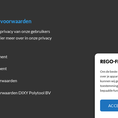
n voorwaarden
privacy van onze gebruikers
hier meer over in onze privacy
ment
ment
Om de beste 
over je appar
rwaarden
kunnen wij ge
toestemming 
bepaalde fun
rwaarden DIXY Polytool BV
ACC