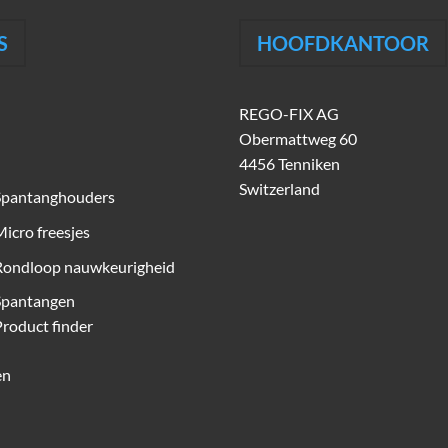
S
HOOFDKANTOOR
REGO-FIX AG
Obermattweg 60
4456 Tenniken
Switzerland
Spantanghouders
icro freesjes
Rondloop nauwkeurigheid
Spantangen
roduct finder
en