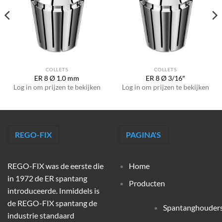
COLLETS
COLLETS
ER 8 Ø 1.0 mm
ER 8 Ø 3/16″
Log in om prijzen te bekijken
Log in om prijzen te bekijken
REGO-FIX
PAGINA'S
REGO-FIX was de eerste die
Home
in 1972 de ER spantang
Producten
introduceerde. Inmiddels is
de REGO-FIX spantang de
Spantanghouder
industrie standaard