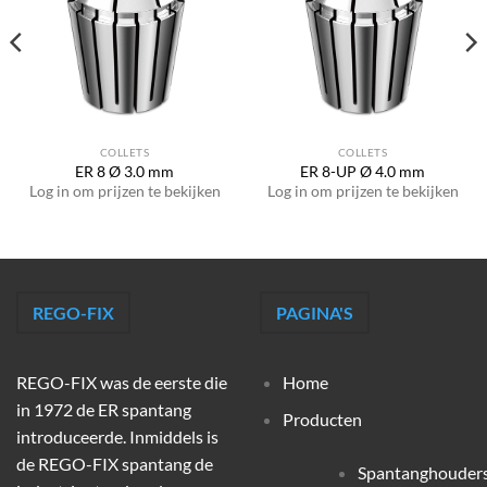
COLLETS
COLLETS
ER 8 Ø 3.0 mm
ER 8-UP Ø 4.0 mm
Log in om prijzen te bekijken
Log in om prijzen te bekijken
REGO-FIX
PAGINA'S
REGO-FIX was de eerste die
Home
in 1972 de ER spantang
Producten
introduceerde. Inmiddels is
de REGO-FIX spantang de
Spantanghouder