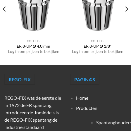
COLLETS
COLLETS
ER 8-UP Ø 4.0 mm
ER 8-UP Ø 1/8″
Log in om prijzen te bekijken
Log in om prijzen te bekijken
REGO-FIX
PAGINA'S
REGO-FIX was de eerste die
Home
in 1972 de ER spantang
Producten
introduceerde. Inmiddels is
de REGO-FIX spantang de
Spantanghouder
industrie standaard