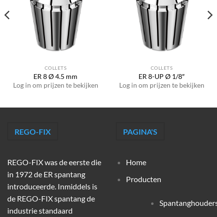
COLLETS
COLLETS
ER 8 Ø 4.5 mm
ER 8-UP Ø 1/8″
Log in om prijzen te bekijken
Log in om prijzen te bekijken
REGO-FIX
PAGINA'S
REGO-FIX was de eerste die
Home
in 1972 de ER spantang
Producten
introduceerde. Inmiddels is
de REGO-FIX spantang de
Spantanghouder
industrie standaard