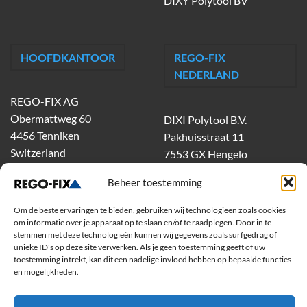
DIXY Polytool BV
HOOFDKANTOOR
REGO-FIX
NEDERLAND
REGO-FIX AG
Obermattweg 60
DIXI Polytool B.V.
4456 Tenniken
Pakhuisstraat 11
Switzerland
7553 GX Hengelo
tel.
074-303 55 00
Beheer toestemming
dixiholland@dixi.com
www.dixipolytool.com
Om de beste ervaringen te bieden, gebruiken wij technologieën zoals cookies
om informatie over je apparaat op te slaan en/of te raadplegen. Door in te
stemmen met deze technologieën kunnen wij gegevens zoals surfgedrag of
Volg ons op Youtube
unieke ID's op deze site verwerken. Als je geen toestemming geeft of uw
toestemming intrekt, kan dit een nadelige invloed hebben op bepaalde functies
Volg ons op Linkedin
en mogelijkheden.