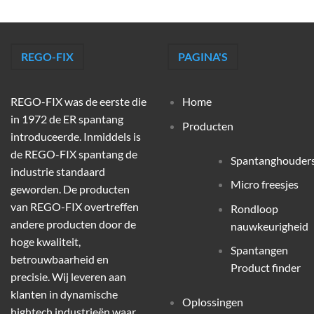
REGO-FIX
PAGINA'S
REGO-FIX was de eerste die
Home
in 1972 de ER spantang
Producten
introduceerde. Inmiddels is
de REGO-FIX spantang de
Spantanghouder
industrie standaard
Micro freesjes
geworden. De producten
van REGO-FIX overtreffen
Rondloop
andere producten door de
nauwkeurigheid
hoge kwaliteit,
Spantangen
betrouwbaarheid en
Product finder
precisie. Wij leveren aan
klanten in dynamische
Oplossingen
hightech industrieën waar