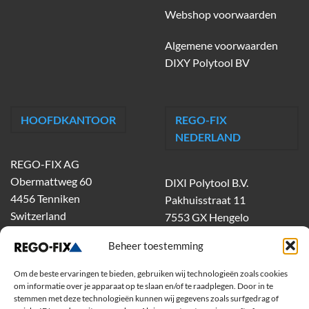
Webshop voorwaarden
Algemene voorwaarden
DIXY Polytool BV
HOOFDKANTOOR
REGO-FIX
NEDERLAND
REGO-FIX AG
Obermattweg 60
DIXI Polytool B.V.
4456 Tenniken
Pakhuisstraat 11
Switzerland
7553 GX Hengelo
tel.
074-303 55 00
Beheer toestemming
dixiholland@dixi.com
www.dixipolytool.com
Om de beste ervaringen te bieden, gebruiken wij technologieën zoals cookies
om informatie over je apparaat op te slaan en/of te raadplegen. Door in te
stemmen met deze technologieën kunnen wij gegevens zoals surfgedrag of
Volg ons op Youtube