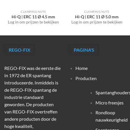
CLAMPING NUTS
CLAMPING NUTS
Hi-Q | ERC 11 Ø 4.5 mm
Hi-Q | ERC 11 Ø 5.0 mm
Log in om prijzen te bekijken
Log in om prijzen te bekijken
REGO-FIX
PAGINA'S
REGO-FIX was de eerste die
Home
in 1972 de ER spantang
Producten
introduceerde. Inmiddels is
de REGO-FIX spantang de
Spantanghouder
industrie standaard
Micro freesjes
geworden. De producten
van REGO-FIX overtreffen
Rondloop
andere producten door de
nauwkeurigheid
hoge kwaliteit,
Spantangen