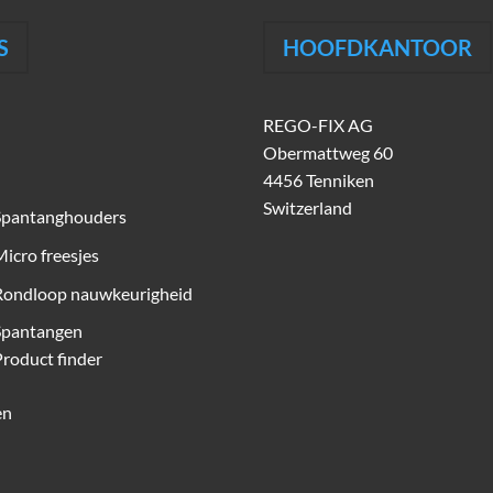
S
HOOFDKANTOOR
REGO-FIX AG
Obermattweg 60
4456 Tenniken
Switzerland
Spantanghouders
icro freesjes
Rondloop nauwkeurigheid
Spantangen
roduct finder
en