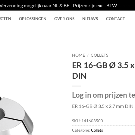
Verzending mogelijk naar NL & BE - Prijzen zijn excl. BTW
Negere
UCTEN
OPLOSSINGEN
OVER ONS
NIEUWS
CONTACT
HOME
/
COLLETS
ER 16-GB Ø 3.5 
DIN
Log in om prijzen t
ER 16-GB Ø 3.5 x 2.7 mm DIN
SKU:
141603500
Categorie:
Collets