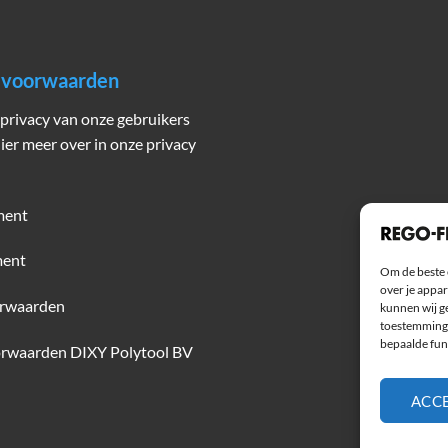
n voorwaarden
privacy van onze gebruikers
hier meer over in onze privacy
ment
ment
Om de beste 
over je appar
rwaarden
kunnen wij ge
toestemming 
bepaalde fun
rwaarden DIXY Polytool BV
ACC