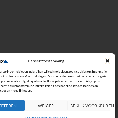
Beheer toestemming
ervaringen te bieden, gebruiken wij technologieën zoals cookies om informatie
aat op te slaan en/of te raadplegen. Door in te stemmen met deze technologieën
gevens zoals surfgedrag of unieke ID's op deze site verwerken. Als je geen
geeft of uw toestemming intrekt, kan dit een nadelige invloed hebben op
cties en mogelijkheden.
EPTEREN
WEIGER
BEKIJK VOORKEUREN
Cookiebeleid
Privacyverklaring