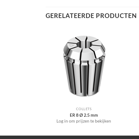
GERELATEERDE PRODUCTEN
LLETS
COLLETS
 Ø 3.5 mm
ER 8 Ø 2.5 mm
jzen te bekijken
Log in om prijzen te bekijken