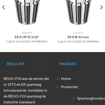
COLLETS
COLLETS
ER 8-UP Ø 3/16″
ER 8 Ø 4.0 mm
Log in om prijzen te bekijken
Log in om prijzen te bekijken
REGO-FIX
PAGINA'S
REGO-FIX was de eerste die
Home
in 1972 de ER spantang
Producten
introduceerde. Inmiddels is
de REGO-FIX spantang de
Spantanghouder
industrie standaard