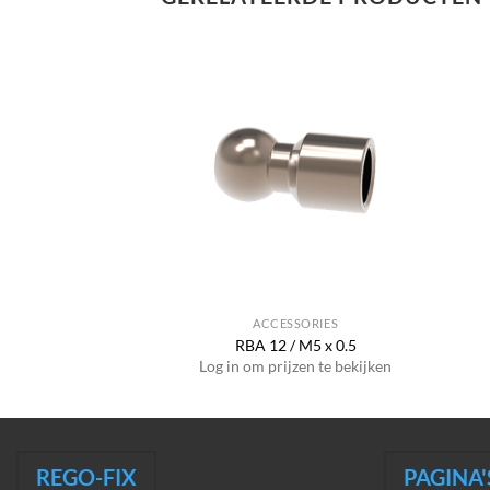
SSORIES
ACCESSORIES
 / 1/8″ BSP
RBA 12 / M5 x 0.5
jzen te bekijken
Log in om prijzen te bekijken
REGO-FIX
PAGINA'