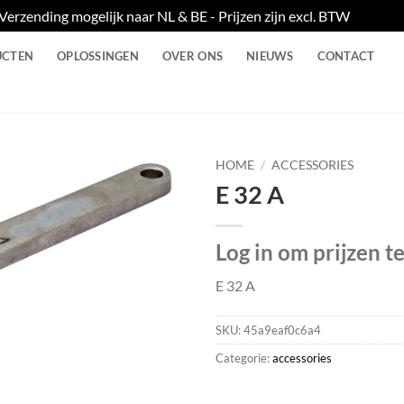
Verzending mogelijk naar NL & BE - Prijzen zijn excl. BTW
Negere
UCTEN
OPLOSSINGEN
OVER ONS
NIEUWS
CONTACT
HOME
/
ACCESSORIES
E 32 A
Log in om prijzen t
E 32 A
SKU:
45a9eaf0c6a4
Categorie:
accessories