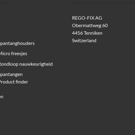
REGO-FIX AG
Obermattweg 60
4456 Tenniken
Switzerland
Spantanghouders
icro freesjes
Rondloop nauwkeurigheid
Spantangen
roduct finder
en