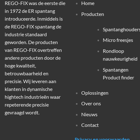
REGO-FIX was de eerste die
Home
in 1972 de ER spantang
Producten
introduceerde. Inmiddels is
de REGO-FIX spantang de
Spantanghouder
industrie standaard
Micro freesjes
geworden. De producten
van REGO-FIX overtreffen
Rondloop
andere producten door de
nauwkeurigheid
hoge kwaliteit,
Spantangen
betrouwbaarheid en
Product finder
precisie. Wij leveren aan
klanten in dynamische
Oplossingen
hightech industrieën waar
Over ons
repeterende precisie
gevraagd wordt.
Nieuws
Contact
Privacy en voorwaarden