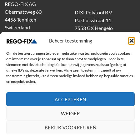
REGO-FIX AG
Obermattweg 60
DIXI Polytool B.V.
4456 Tenniken
Pakhuisstraat 11
Switzerland
7553 GX Hengelo
tel.
074-303 55 00
Beheer toestemming
dixiholland@dixi.com
www.dixipolytool.com
Om de beste ervaringen te bieden, gebruiken wij technologieën zoals cookies
om informatie over je apparaat op te slaan en/of te raadplegen. Door in te
stemmen met deze technologieën kunnen wij gegevens zoals surfgedrag of
Volg ons op Youtube
unieke ID's op deze site verwerken. Als je geen toestemming geeft of uw
toestemming intrekt, kan dit een nadelige invloed hebben op bepaalde functies
Volg ons op Linkedin
en mogelijkheden.
ACCEPTEREN
WEIGER
BEKIJK VOORKEUREN
Copyright 2026 ©
Rego-Fix