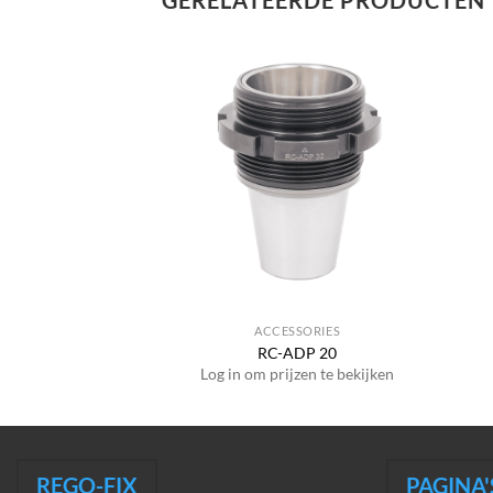
GERELATEERDE PRODUCTEN
SSORIES
ACCESSORIES
DP 16
RC-ADP 20
jzen te bekijken
Log in om prijzen te bekijken
REGO-FIX
PAGINA'