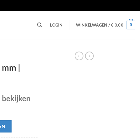
n
0
LOGIN
WINKELWAGEN /
€
0,00
5 mm |
e bekijken
AN