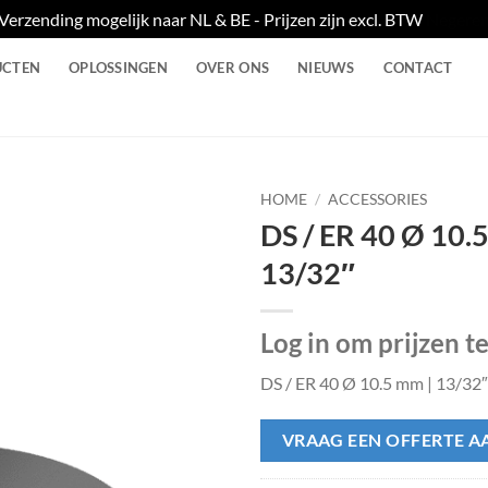
Verzending mogelijk naar NL & BE - Prijzen zijn excl. BTW
Negere
UCTEN
OPLOSSINGEN
OVER ONS
NIEUWS
CONTACT
HOME
/
ACCESSORIES
DS / ER 40 Ø 10.
13/32″
Log in om prijzen t
DS / ER 40 Ø 10.5 mm | 13/32″
VRAAG EEN OFFERTE A