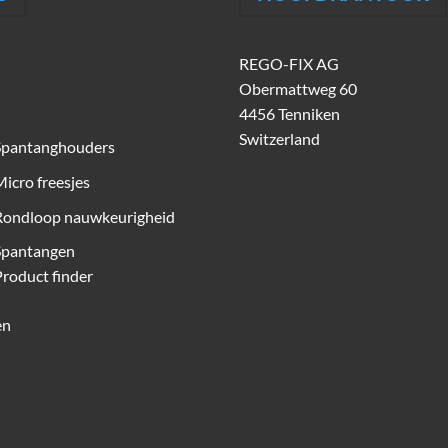
REGO-FIX AG
Obermattweg 60
4456 Tenniken
Switzerland
Spantanghouders
icro freesjes
Rondloop nauwkeurigheid
Spantangen
roduct finder
en