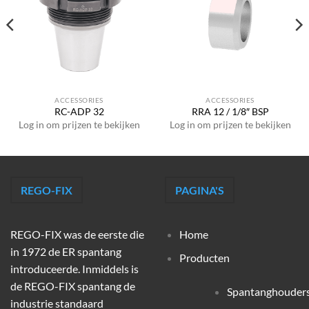
ACCESSORIES
ACCESSORIES
RC-ADP 32
RRA 12 / 1/8″ BSP
Log in om prijzen te bekijken
Log in om prijzen te bekijken
REGO-FIX
PAGINA'S
REGO-FIX was de eerste die
Home
in 1972 de ER spantang
Producten
introduceerde. Inmiddels is
de REGO-FIX spantang de
Spantanghouder
industrie standaard