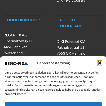
DIXY Polytool BV
HOOFDKANTOOR
REGO-FIX
NEDERLAND
REGO-FIX AG
Obermattweg 60
DIXI Polytool B.V.
4456 Tenniken
Pakhuisstraat 11
Switzerland
7553 GX Hengelo
tel.
074-303 55 00
Beheer toestemming
dixiholland@dixi.com
www.dixipolytool.com
Om de beste ervaringen te bieden, gebruiken wij technologieën zoals cookies
om informatie over je apparaat op te slaan en/of te raadplegen. Door in te
stemmen met deze technologieën kunnen wij gegevens zoals surfgedrag of
Volg ons op Youtube
unieke ID's op deze site verwerken. Als je geen toestemming geeft of uw
toestemming intrekt, kan dit een nadelige invloed hebben op bepaalde functies
Volg ons op Linkedin
en mogelijkheden.