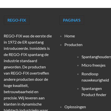
REGO-FIX
PAGINA'S
REGO-FIX was de eerste die
Home
in 1972 de ER spantang
Producten
introduceerde. Inmiddels is
de REGO-FIX spantang de
Spantanghouder
industrie standaard
Micro freesjes
geworden. De producten
van REGO-FIX overtreffen
Rondloop
andere producten door de
nauwkeurigheid
hoge kwaliteit,
Spantangen
betrouwbaarheid en
Product finder
precisie. Wij leveren aan
klanten in dynamische
Oplossingen
hightech industrieën waar