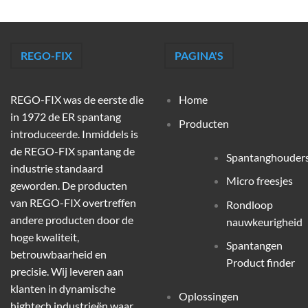
REGO-FIX
PAGINA'S
REGO-FIX was de eerste die
Home
in 1972 de ER spantang
Producten
introduceerde. Inmiddels is
de REGO-FIX spantang de
Spantanghouder
industrie standaard
Micro freesjes
geworden. De producten
van REGO-FIX overtreffen
Rondloop
andere producten door de
nauwkeurigheid
hoge kwaliteit,
Spantangen
betrouwbaarheid en
Product finder
precisie. Wij leveren aan
klanten in dynamische
Oplossingen
hightech industrieën waar