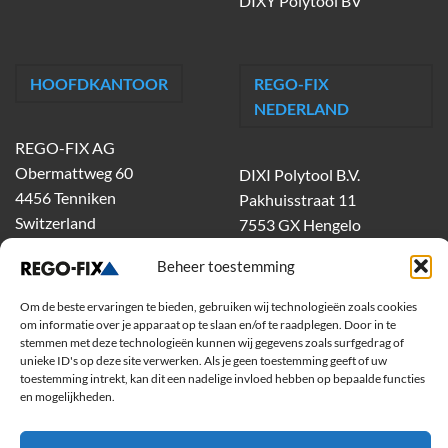
DIXY Polytool BV
HOOFDKANTOOR
REGO-FIX
NEDERLAND
REGO-FIX AG
Obermattweg 60
DIXI Polytool B.V.
4456 Tenniken
Pakhuisstraat 11
Switzerland
7553 GX Hengelo
tel.
074-303 55 00
Beheer toestemming
dixiholland@dixi.com
www.dixipolytool.com
Om de beste ervaringen te bieden, gebruiken wij technologieën zoals cookies
om informatie over je apparaat op te slaan en/of te raadplegen. Door in te
stemmen met deze technologieën kunnen wij gegevens zoals surfgedrag of
Volg ons op Youtube
unieke ID's op deze site verwerken. Als je geen toestemming geeft of uw
toestemming intrekt, kan dit een nadelige invloed hebben op bepaalde functies
Volg ons op Linkedin
en mogelijkheden.