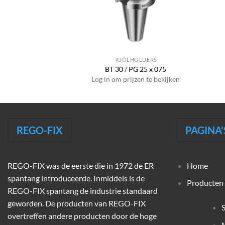
HOLDERS
TOOLHOLDERS
WD 10 x 050
BT 30 / PG 25 x 075
jzen te bekijken
Log in om prijzen te bekijken
REGO-FIX
PAGINA'
REGO-FIX was de eerste die in 1972 de ER
Home
spantang introduceerde. Inmiddels is de
Producten
REGO-FIX spantang de industrie standaard
geworden. De producten van REGO-FIX
overtreffen andere producten door de hoge
M