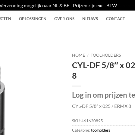
Verzending mogelijk naar NL & BE - Prijzen zijn excl. BTW
Negere
UCTEN
OPLOSSINGEN
OVER ONS
NIEUWS
CONTACT
HOME
/
TOOLHOLDERS
CYL-DF 5/8″ x 0
8
Log in om prijzen t
CYL-DF 5/8″ x 025 / ERMX 8
SKU:
461620895
Categorie:
toolholders