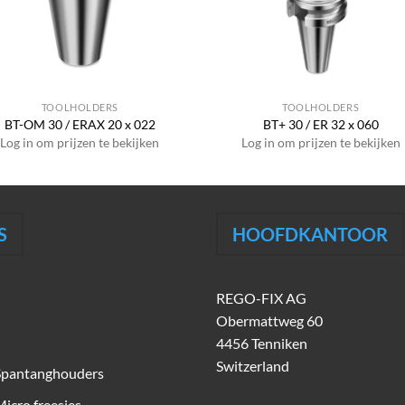
TOOLHOLDERS
TOOLHOLDERS
BT-OM 30 / ERAX 20 x 022
BT+ 30 / ER 32 x 060
Log in om prijzen te bekijken
Log in om prijzen te bekijken
S
HOOFDKANTOOR
REGO-FIX AG
Obermattweg 60
4456 Tenniken
Switzerland
Spantanghouders
icro freesjes