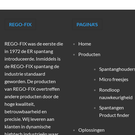
REGO-FIX
PAGINA'S
REGO-FIX was de eerste die
Home
in 1972 de ER spantang
Producten
introduceerde. Inmiddels is
de REGO-FIX spantang de
Spantanghouder
industrie standaard
Micro freesjes
geworden. De producten
van REGO-FIX overtreffen
Rondloop
andere producten door de
nauwkeurigheid
hoge kwaliteit,
Spantangen
betrouwbaarheid en
Product finder
precisie. Wij leveren aan
klanten in dynamische
Oplossingen
hightech industrieën waar