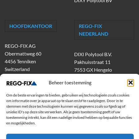
DIXY Polytool BV
HOOFDKANTOOR
REGO-FIX
NEDERLAND
REGO-FIX AG
Obermattweg 60
DIXI Polytool B.V.
4456 Tenniken
Pakhuisstraat 11
Switzerland
7553 GX Hengelo
tel.
074-303 55 00
Beheer toestemming
dixiholland@dixi.com
www.dixipolytool.com
Om de beste ervaringen te bieden, gebruiken wij technologieën zoals cookies
om informatie over je apparaat op te slaan en/of te raadplegen. Door in te
stemmen met deze technologieën kunnen wij gegevens zoals surfgedrag of
Volg ons op Youtube
unieke ID's op deze site verwerken. Als je geen toestemming geeft of uw
toestemming intrekt, kan dit een nadelige invloed hebben op bepaalde functies
Volg ons op Linkedin
en mogelijkheden.