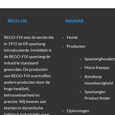
REGO-FIX
PAGINA'S
REGO-FIX was de eerste die
Home
in 1972 de ER spantang
Producten
introduceerde. Inmiddels is
de REGO-FIX spantang de
Spantanghouder
industrie standaard
Micro freesjes
geworden. De producten
van REGO-FIX overtreffen
Rondloop
andere producten door de
nauwkeurigheid
hoge kwaliteit,
Spantangen
betrouwbaarheid en
Product finder
precisie. Wij leveren aan
klanten in dynamische
Oplossingen
hightech industrieën waar