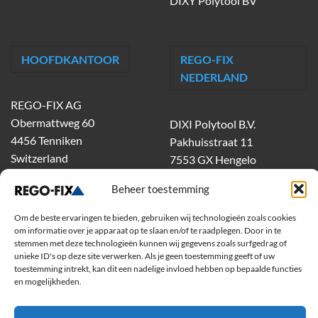
DIXY Polytool BV
HOOFDKANTOOR
REGO-FIX
NEDERLAND
REGO-FIX AG
Obermattweg 60
DIXI Polytool B.V.
4456 Tenniken
Pakhuisstraat 11
Switzerland
7553 GX Hengelo
tel.
074-303 55 00
Beheer toestemming
dixiholland@dixi.com
www.dixipolytool.com
Om de beste ervaringen te bieden, gebruiken wij technologieën zoals cookies
om informatie over je apparaat op te slaan en/of te raadplegen. Door in te
stemmen met deze technologieën kunnen wij gegevens zoals surfgedrag of
Volg ons op Youtube
unieke ID's op deze site verwerken. Als je geen toestemming geeft of uw
toestemming intrekt, kan dit een nadelige invloed hebben op bepaalde functies
Volg ons op Linkedin
en mogelijkheden.