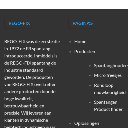
REGO-FIX
PAGINA'S
REGO-FIX was de eerste die
Home
in 1972 de ER spantang
Producten
introduceerde. Inmiddels is
de REGO-FIX spantang de
Spantanghouder
industrie standaard
Micro freesjes
geworden. De producten
van REGO-FIX overtreffen
Rondloop
andere producten door de
nauwkeurigheid
hoge kwaliteit,
Spantangen
betrouwbaarheid en
Product finder
precisie. Wij leveren aan
klanten in dynamische
Oplossingen
hightech industrieën waar