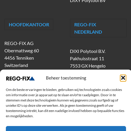
DIXY Polytool BV
HOOFDKANTOOR
REGO-FIX
NEDERLAND
REGO-FIX AG
Obermattweg 60
DIXI Polytool B.V.
4456 Tenniken
Pakhuisstraat 11
Switzerland
7553 GX Hengelo
tel.
074-303 55 00
Beheer toestemming
dixiholland@dixi.com
www.dixipolytool.com
Om de beste ervaringen te bieden, gebruiken wij technologieën zoals cookies
om informatie over je apparaat op te slaan en/of te raadplegen. Door in te
stemmen met deze technologieën kunnen wij gegevens zoals surfgedrag of
Volg ons op Youtube
unieke ID's op deze site verwerken. Als je geen toestemming geeft of uw
toestemming intrekt, kan dit een nadelige invloed hebben op bepaalde functies
Volg ons op Linkedin
en mogelijkheden.